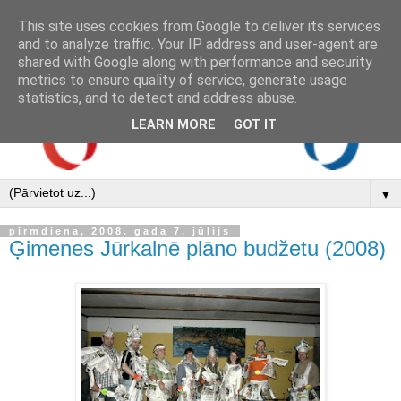
This site uses cookies from Google to deliver its services
and to analyze traffic. Your IP address and user-agent are
shared with Google along with performance and security
metrics to ensure quality of service, generate usage
statistics, and to detect and address abuse.
LEARN MORE
GOT IT
▼
pirmdiena, 2008. gada 7. jūlijs
Ģimenes Jūrkalnē plāno budžetu (2008)