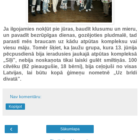
Ja ilgojamies nokļūt pie jūras, baudīt klusumu un mieru,
un pavadīt bezrūpīgas dienas, gozējoties pludmalē, tad
parasti mēs braucam uz kādu atpūtas kompleksu vai
viesu māju. Tomēr šķiet, ka ļaužu grupa, kura 13. jūnija
pēcpusdienā bija ieradusies jaukajā atpūtas kompleksā
„Sīļi”, nebija noskaņota tikai laiski gulēt smiltiņās. 100
cilvēku (82 pieaugušie, 18 bērni), bija ceļojuši no visas
Latvijas, lai būtu kopā ģimeņu nometnē „Uz brīdi
divatā”.
Nav komentāru:
Kopīgot
‹
Sākumlapa